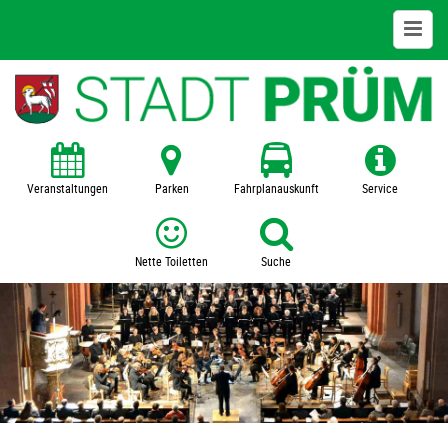
Bildung + Kultur
Kita
Schulen
Veranstaltungen
Parken
Fahrplanauskunft
Service
VHS
Nette Toiletten
Suche
Zentralbücherei
Museum
SFZ Prümer Land
Veranstaltungen