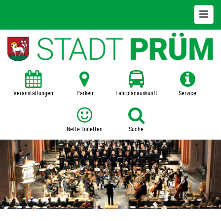
Bildung + Kultur
Kita
Schulen
Veranstaltungen
Parken
Fahrplanauskunft
Service
VHS
Nette Toiletten
Suche
Zentralbücherei
Museum
SFZ Prümer Land
Veranstaltungen