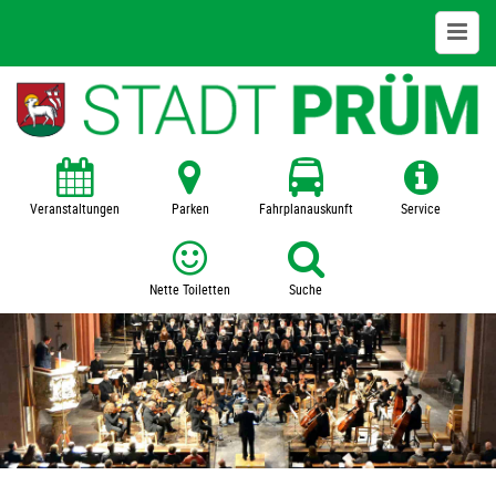
Bildung + Kultur
Kita
Schulen
Veranstaltungen
Parken
Fahrplanauskunft
Service
VHS
Nette Toiletten
Suche
Zentralbücherei
Museum
SFZ Prümer Land
Veranstaltungen