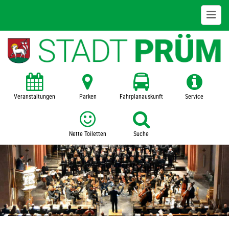
Bildung + Kultur
Kita
Schulen
Veranstaltungen
Parken
Fahrplanauskunft
Service
VHS
Nette Toiletten
Suche
Zentralbücherei
Museum
SFZ Prümer Land
Veranstaltungen