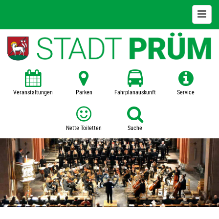
Bildung + Kultur
Kita
Schulen
Veranstaltungen
Parken
Fahrplanauskunft
Service
VHS
Nette Toiletten
Suche
Zentralbücherei
Museum
SFZ Prümer Land
Veranstaltungen