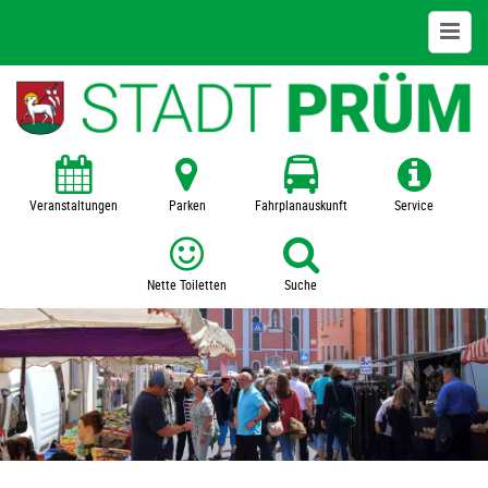
Leben in Prüm
Jugend + Familie
Bauen + Wohnen
Veranstaltungen
Parken
Fahrplanauskunft
Service
Arbeiten
Nette Toiletten
Suche
Gesundheit
Einkaufsstadt Prüm
Parken + Busbahnhof
Freizeit + Sport