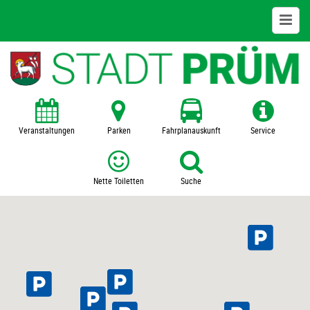
Leben in Prüm
Jugend + Familie
Bauen + Wohnen
Veranstaltungen
Parken
Fahrplanauskunft
Service
Arbeiten
Nette Toiletten
Suche
Gesundheit
Einkaufsstadt Prüm
Parken + Busbahnhof
Freizeit + Sport