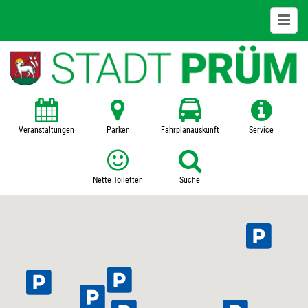
Wirtschaft + Gewerbe
Wirtschaftsstandort
Branchenverzeichnis
Veranstaltungen
Parken
Fahrplanauskunft
Service
Stadtmarketing und Gewerbeverein
Nette Toiletten
Suche
Einkaufsstadt Prüm
Parken + Busbahnhof
Markt- und Messestadt
Gewerbegebiete