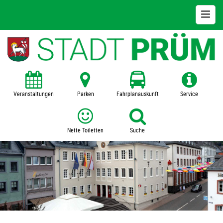
Stadtinfos
Grußwort
Aktuelle Meldungen
Veranstaltungen
Parken
Fahrplanauskunft
Service
Geschichte
Nette Toiletten
Suche
Daten und Fakten
Rathaus
Webcam
Kontakt