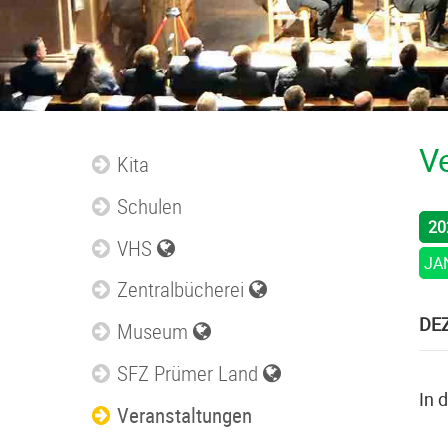
V
Kita
Schulen
20
VHS
JA
Zentralbücherei
DE
Museum
SFZ Prümer Land
In 
Veranstaltungen