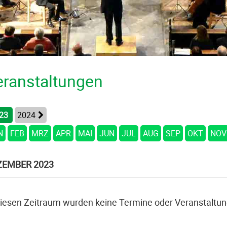
eranstaltungen
23
2024
N
FEB
MRZ
APR
MAI
JUN
JUL
AUG
SEP
OKT
NOV
ZEMBER 2023
diesen Zeitraum wurden keine Termine oder Veranstaltu