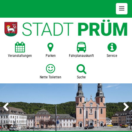
www.stadtpruem.de
Stadtinfos
Leben in Prüm
Veranstaltungen
Parken
Fahrplanauskunft
Service
Bildung + Kultur
Nette Toiletten
Suche
Wirtschaft + Gewerbe
Tourismus + Freizeit
Service
Entsorgung