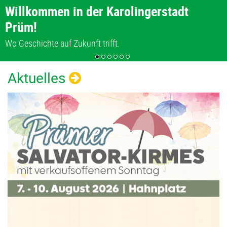
Willkommen in der Karolingerstadt
Für Wirtschaft und Gewerbe
Aktuelles
Prüm!
Hier kann Ihr Unternehmen wachsen.
Wo Geschichte auf Zukunft trifft.
Rechtliches
Aktuelles